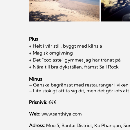
Plus
+ Helt i vår still, byggt med känsla
+ Magisk omgivning
+ Det ”coolaste” gymmet jag har tränat på
+ Nära till bra dykställen, främst Sail Rock
Minus
– Ganska begränsat med restauranger i viken n
– Lite stökigt att ta sig dit, men det gör iofs a
Prisnivå: 
€€€
Web
:
www.santhiya.com
Adress: 
Moo 5, Bantai District, Ko Phangan, Su