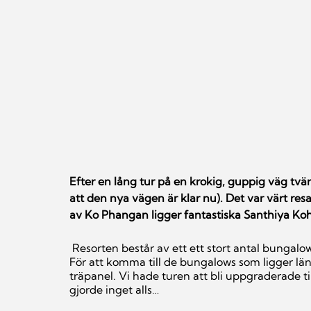
Efter en lång tur på en krokig, guppig väg tvärs
att den nya vägen är klar nu). Det var värt res
av Ko Phangan ligger fantastiska Santhiya Ko
 Resorten består av ett ett stort antal bungalows i varierande storlekar utplacerade på en sluttning. 
För att komma till de bungalows som ligger lä
träpanel. Vi hade turen att bli uppgraderade ti
gjorde inget alls…