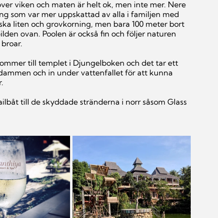
över viken och maten är helt ok, men inte mer. Nere 
ng som var mer uppskattad av alla i familjen med 
nska liten och grovkorning, men bara 100 meter bort 
ilden ovan. Poolen är också fin och följer naturen 
 broar.
mer till templet i Djungelboken och det tar ett 
 dammen och in under vattenfallet för att kunna 
.
ailbåt till de skyddade stränderna i norr såsom Glass 