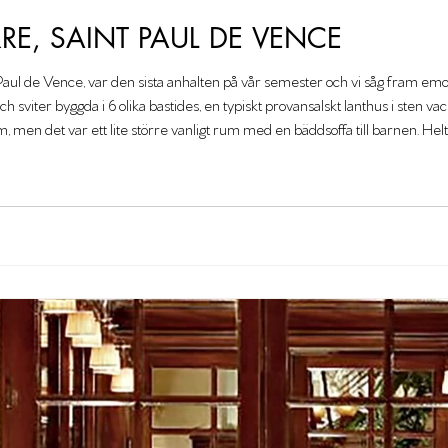
RRE, SAINT PAUL DE VENCE
Paul de Vence, var den sista anhalten på vår semester och vi såg fram emot at
 sviter byggda i 6 olika bastides, en typiskt provansalskt lanthus i sten vac
m, men det var ett lite större vanligt rum med en bäddsoffa till barnen. Helt