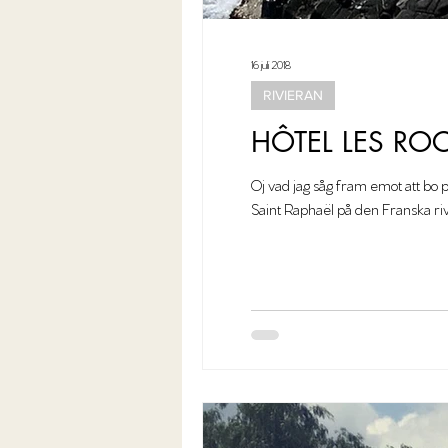
16 juli 2018
RIVIERAN
HÔTEL LES RO
Oj vad jag såg fram emot att bo p
Saint Raphaël på den Franska riv