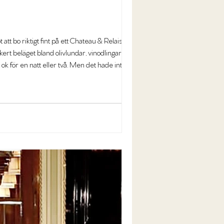
t bo riktigt fint på ett Chateau & Relais hotell i
kert beläget bland olivlundar, vinodlingar och
 ok för en natt eller två. Men det hade inte räckt