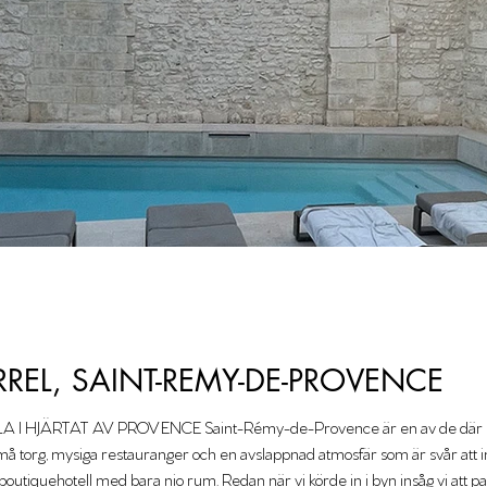
REL, SAINT-REMY-DE-PROVENCE
HJÄRTAT AV PROVENCE Saint-Rémy-de-Provence är en av de där byarn
små torg, mysiga restauranger och en avslappnad atmosfär som är svår att in
et boutiquehotell med bara nio rum. Redan när vi körde in i byn insåg vi att 