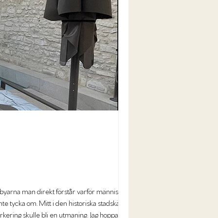
a man direkt förstår varför människor
te tycka om. Mitt i den historiska stadskärnan
parkering skulle bli en utmaning. Jag hoppade ur