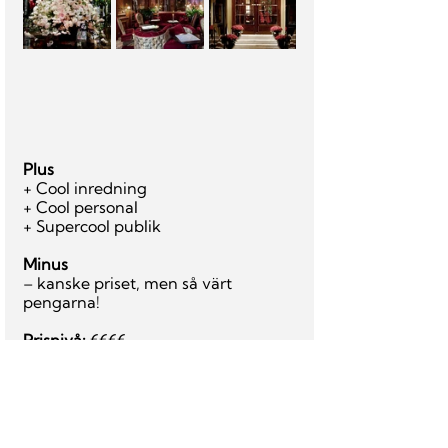
Plus
+ Cool inredning
+ Cool personal
+ Supercool publik
Minus
– kanske priset, men så värt 
pengarna!
Prisnivå: 
€€€€
Web
:
www.hotelcostes.com/en
Adress: 
239-241 Rue Saint Honoré, 
75001 Paris
PARIS