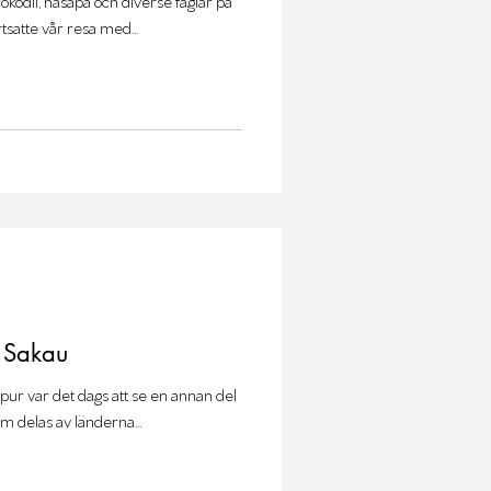
rokodil, näsapa och diverse fåglar på
rtsatte vår resa med...
, Sakau
pur var det dags att se en annan del
m delas av länderna...