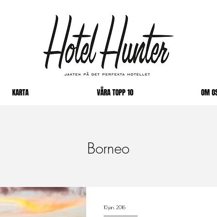
KARTA
VÅRA TOPP 10
OM O
Borneo
10 jan. 2016