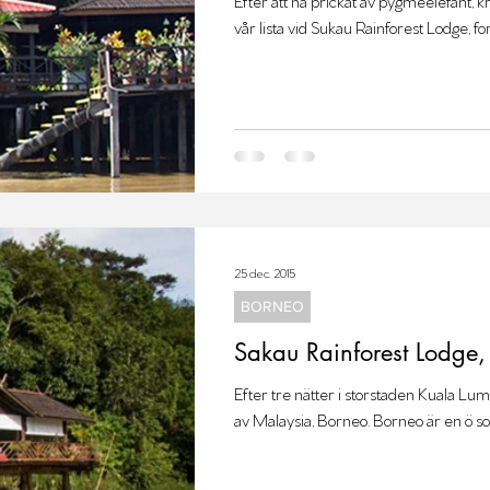
Efter att ha prickat av pygméelefant, k
vår lista vid Sukau Rainforest Lodge, fo
25 dec. 2015
BORNEO
Sakau Rainforest Lodge
Efter tre nätter i storstaden Kuala Lum
av Malaysia, Borneo. Borneo är en ö so