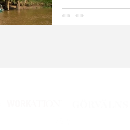
HotelHunter ingår i Workation Group AB