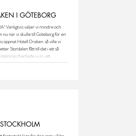
RAKEN I GÖTEBORG
anligtvis väljer vi mindre och
 nu när vi skulle till Göteborg för en
s öppnat Hotell Draken, så ville vi
er Stordalen fått till det i ett så
 öppning checkade vi in i ett
des rymligare än förväntat tack
int ljus
, STOCKHOLM
fantastiskt läge för den som vill bo