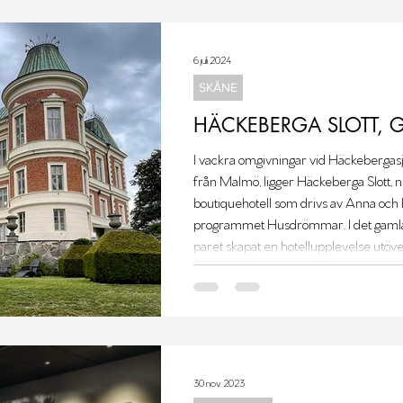
6 juli 2024
SKÅNE
HÄCKEBERGA SLOTT, 
I vackra omgivningar vid Häckebergas
från Malmö, ligger Häckeberga Slott, n
boutiquehotell som drivs av Anna och 
programmet Husdrömmar. I det gamla 
paret skapat en hotellupplevelse utöver
30 nov. 2023