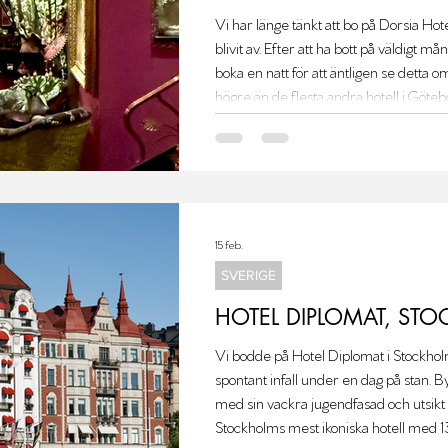
Vi har länge tänkt att bo på Dorsia Hot
blivit av. Efter att ha bott på väldigt må
boka en natt för att äntligen se detta om
högre än de flesta andra hotell i Götebo
förväntningar var höga – tyvärr infriade
15 feb.
SVERIGE
HOTEL DIPLOMAT, ST
Vi bodde på Hotel Diplomat i Stockholm
spontant infall under en dag på stan.
med sin vackra jugendfasad och utsikt
Stockholms mest ikoniska hotell med 13