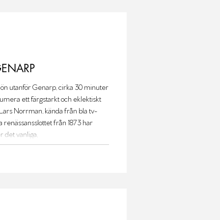
GENARP
jön utanför Genarp, cirka 30 minuter
umera ett färgstarkt och eklektiskt
Lars Norrman, kända från bla tv-
renässansslottet från 1873 har
 det vanliga,