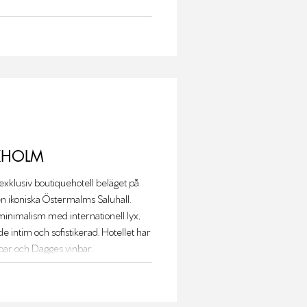
KHOLM
minimalism med internationell lyx,
 intim och sofistikerad. Hotellet har
lbar och Dagges vinbar.
ite oklart varför.