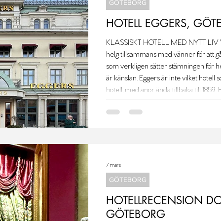
GÖTEBORG
HOTELL EGGERS, GÖT
KLASSISKT HOTELL MED NYTT LIV Vi checkade in på Hôtel Eggers en
helg tillsammans med vänner för att gå 
som verkligen sätter stämningen för hel
är känslan. Eggers är inte vilket hotell 
hotell, med anor ända tillbaka till 1859.
riktigt.
7 mars
GÖTEBORG
HOTELLRECENSION DO
GÖTEBORG