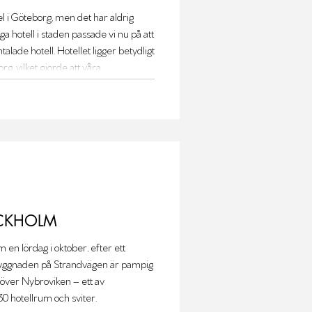
el i Göteborg, men det har aldrig
nga hotell i staden passade vi nu på att
talade hotell. Hotellet ligger betydligt
rg, vilket gjorde att våra
s de inte helt.
OCKHOLM
 en lördag i oktober, efter ett
 Byggnaden på Strandvägen är pampig
 över Nybroviken – ett av
0 hotellrum och sviter.