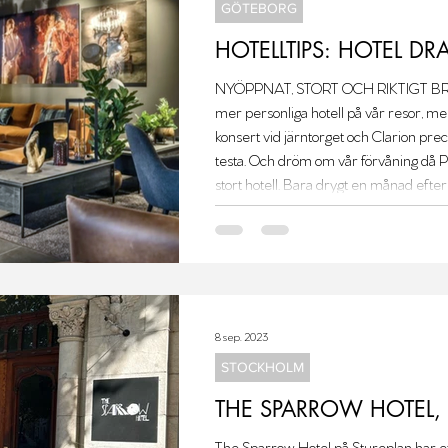
GÖTEBORG
HOTELLTIPS: HOTEL D
NYÖPPNAT, STORT OCH RIKTIGT BRA! V
mer personliga hotell på vår resor, men
konsert vid järntorget och Clarion preci
testa. Och dröm om vår förvåning då Pett
stort hotell. Bara drygt en månad efter
hörnrum på 19:e våningen. Rummet kän
vare fönster i två väderstreck som gav f
8 sep. 2023
STOCKHOLM
THE SPARROW HOTEL
The Sparrow Hotel på Stureplan har ett 