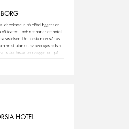
EBORG
på teater – och det här är ett hotell
a vistelsen. Det första man slås av
som helst, utan ett av Sveriges äldsta
 Här sitter historien i väggarna – på
RSIA HOTEL