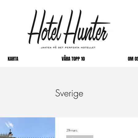
KARTA
VÅRA TOPP 10
OM O
Sverige
29 mars