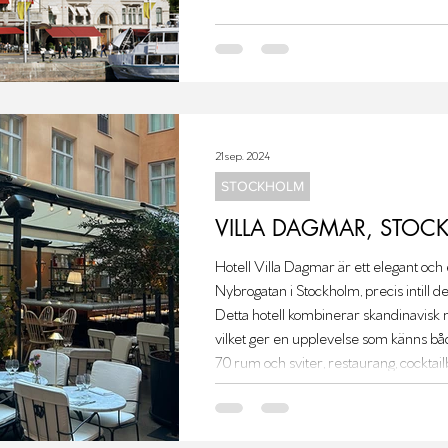
21 sep. 2024
STOCKHOLM
VILLA DAGMAR, STOC
Hotell Villa Dagmar är ett elegant och exklusiv boutiquehotell beläget på
Nybrogatan i Stockholm, precis intill den ikoniska Östermalms Saluhall.
Detta hotell kombinerar skandinavisk 
vilket ger en upplevelse som känns både
70 rum och sviter, restaurang, cocktai
Restaurangen Salon var stängd. l