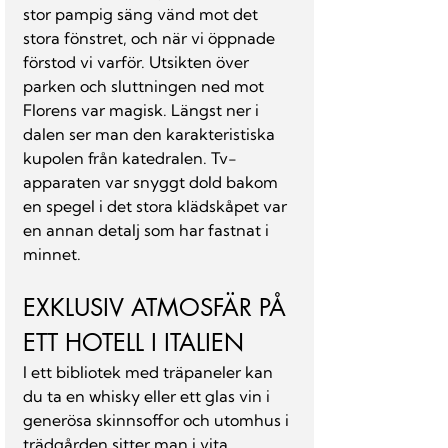
stor pampig säng vänd mot det 
stora fönstret, och när vi öppnade 
förstod vi varför. Utsikten över 
parken och sluttningen ned mot 
Florens var magisk. Längst ner i 
dalen ser man den karakteristiska 
kupolen från katedralen. Tv-
apparaten var snyggt dold bakom 
en spegel i det stora klädskåpet var 
en annan detalj som har fastnat i 
minnet.
EXKLUSIV ATMOSFÄR PÅ 
ETT HOTELL I ITALIEN
I ett bibliotek med träpaneler kan 
du ta en whisky eller ett glas vin i 
generösa skinnsoffor och utomhus i 
trädgården sitter man i vita 