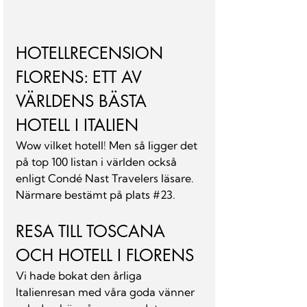
HOTELLRECENSION 
FLORENS: ETT AV 
VÄRLDENS BÄSTA 
HOTELL I ITALIEN
Wow vilket hotell! Men så ligger det 
på top 100 listan i världen också 
enligt Condé Nast Travelers läsare. 
Närmare bestämt på plats 
#23
.
RESA TILL TOSCANA 
OCH HOTELL I FLORENS
Vi hade bokat den årliga 
Italienresan med våra goda vänner 