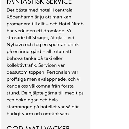
FANTASTISK SERVICE
Det bästa med hotell i centrala 
Köpenhamn är ju att man kan 
promenera till allt – och Hotel Nimb 
har verkligen ett drömläge. Vi 
strosade till Strøget, åt glass vid 
Nyhavn och tog en spontan drink 
på en innergård – allt utan att 
behöva tänka på taxi eller 
kollektivtrafik. Servicen var 
dessutom toppen. Personalen var 
proffsiga men avslappnade, och vi 
kände oss välkomna från första 
stund. De hjälpte gärna till med tips 
och bokningar, och hela 
stämningen på hotellet var så där 
härligt varm och omtänksam.
GOD MAT I VACKER 