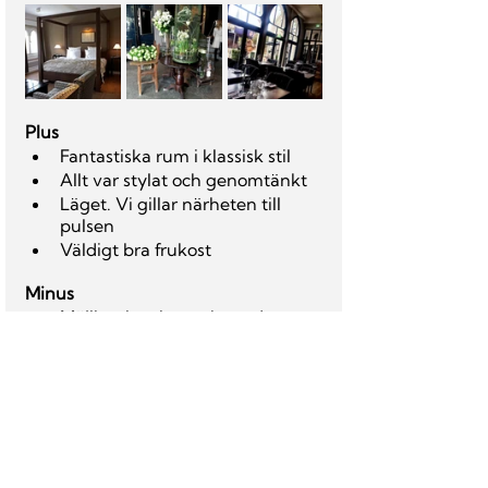
Plus
Fantastiska rum i klassisk stil
Allt var stylat och genomtänkt
Läget. Vi gillar närheten till 
pulsen
Väldigt bra frukost
Minus 
Möjligtvis priset och att det var 
lite dåligt fall i badrummet så 
vattnet rann ut på golvet. 	
Prisnivå : 
€€€€€
Adress: 
Bernstorffsgade 5, 1577 
Köpenhamn