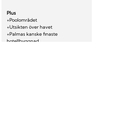
Plus
+Poolområdet
+Utsikten över havet
+Palmas kanske finaste 
hotellbyggnad
Minus
-Maten känns lite omodern
-Det nyrenoverade rummet var 
ganska trist.
-90-talsinredningen passar inte in i 
byggnaden
-Bo inte på andra sidan vägen
Prisnivå
: €€€€
Web
: 