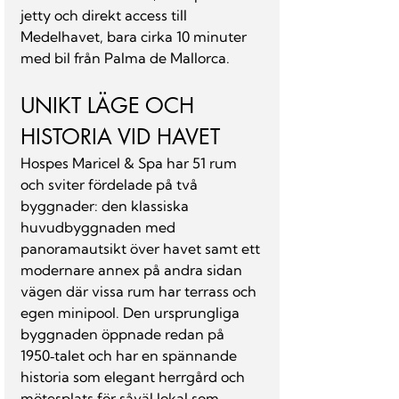
jetty och direkt access till 
Medelhavet, bara cirka 10 minuter 
med bil från Palma de Mallorca.
UNIKT LÄGE OCH 
HISTORIA VID HAVET
Hospes Maricel & Spa har 51 rum 
och sviter fördelade på två 
byggnader: den klassiska 
huvudbyggnaden med 
panoramautsikt över havet samt ett 
modernare annex på andra sidan 
vägen där vissa rum har terrass och 
egen minipool. Den ursprungliga 
byggnaden öppnade redan på 
1950‑talet och har en spännande 
historia som elegant herrgård och 
mötesplats för såväl lokal som 