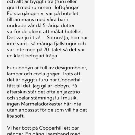
och allt är byggt i trä (furu eller 
gran) med rummen i loftgångar. 
Första gången vi var på hotellet 
tillsammans med våra barn 
undrade vår då 5-åriga dotter 
varför de glömt att målat hotellet. 
Det var ju i trä! –  Sötnos! Ja, hon har 
inte varit i så många fjällstugor och 
var inte med på 70-talet så det var 
en klart befogad fråga.
Furulobbyn är full av designmöbler, 
lampor och coola grejer. Trots att 
det är byggt i furu har Copperhill 
fått till det. Jag gillar lobbyn. På 
afterskin står det ofta en jazztrio 
och spelar stämningsfull musik, 
ingen Marmeladorkester här inte 
utan anpassat för de som vill ha det 
lite soft.
Vi har bott på Copperhill ett par 
gånger. En gång i samband med 