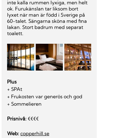
inte kalla rummen lyxiga, men helt 
ok. Furukänslan tar liksom bort 
lyxet när man är född i Sverige på 
60-talet. Sängarna sköna med fina 
lakan. Stort badrum med separat 
toalett.
Plus
+ SPAt
+ Frukosten var generös och god
+ Sommelieren
Prisnivå: 
€€€€
Web
:
copperhill.se