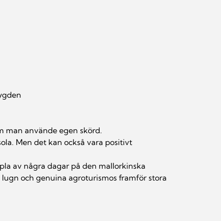
bygden
n om man använde egen skörd.
 sola. Men det kan också vara positivt 
oppla av några dagar på den mallorkinska 
 lugn och genuina agroturismos framför stora 