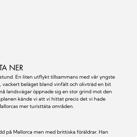
TA NER
tund. En liten utflykt tillsammans med vår yngste 
 vackert beläget bland vinfält och olivträd en bit 
små landsvägar öppnade sig en stor grind mot den 
lanen kände vi att vi hittat precis det vi hade 
Mallorcas mer turisttäta områden.
ödd på Mallorca men med brittiska föräldrar. Han 