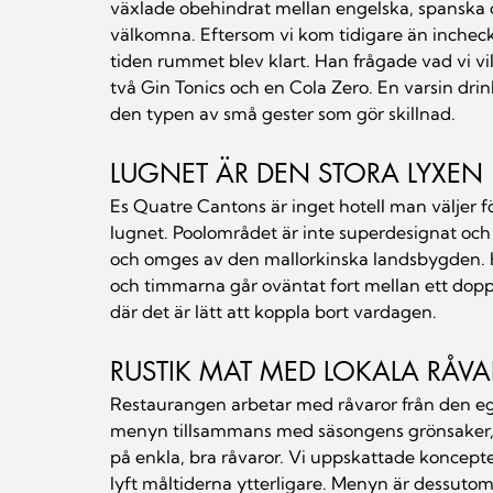
växlade obehindrat mellan engelska, spanska oc
välkomna. Eftersom vi kom tidigare än incheckn
tiden rummet blev klart. Han frågade vad vi vill
två Gin Tonics och en Cola Zero. En varsin dri
den typen av små gester som gör skillnad.
LUGNET ÄR DEN STORA LYXEN
Es Quatre Cantons är inget hotell man väljer för
lugnet. Poolområdet är inte superdesignat och 
och omges av den mallorkinska landsbygden. Hä
och timmarna går oväntat fort mellan ett dopp
där det är lätt att koppla bort vardagen.
RUSTIK MAT MED LOKALA RÅV
Restaurangen arbetar med råvaror från den e
menyn tillsammans med säsongens grönsaker,
på enkla, bra råvaror.
 Vi
 uppskattade konceptet
lyft måltiderna ytterligare. Menyn är dessutom