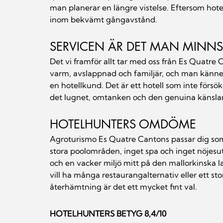
man planerar en längre vistelse. Eftersom hotell
inom bekvämt gångavstånd.
SERVICEN ÄR DET MAN MINNS
Det vi framför allt tar med oss från Es Quatre
varm, avslappnad och familjär, och man känn
en hotellkund. Det är ett hotell som inte försöke
det lugnet, omtanken och den genuina känslan 
HOTELHUNTERS OMDÖME
Agroturismo Es Quatre Cantons passar dig som v
stora poolområden, inget spa och inget nöjesutb
och en vacker miljö mitt på den mallorkinska l
vill ha många restaurangalternativ eller ett st
återhämtning är det ett mycket fint val.
HOTELHUNTERS BETYG 8,4/10