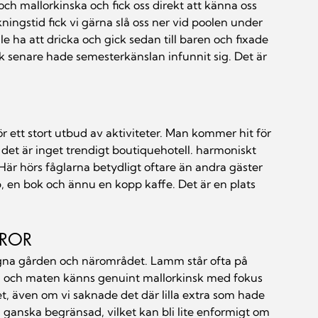
h mallorkinska och fick oss direkt att känna oss 
ingstid fick vi gärna slå oss ner vid poolen under 
e ha att dricka och gick sedan till baren och fixade 
nk senare hade semesterkänslan infunnit sig. Det är 
 ett stort utbud av aktiviteter.
 Man
 kommer hit för 
det är inget trendigt boutiquehotell. harmoniskt 
r hörs fåglarna betydligt oftare än andra gäster 
, en bok och ännu en kopp kaffe. Det är en plats 
AROR
gna gården och närområdet. Lamm står ofta på 
 och maten känns genuint mallorkinsk med fokus 
, även om vi saknade det där lilla extra som hade 
 ganska begränsad, vilket kan bli lite enformigt om 