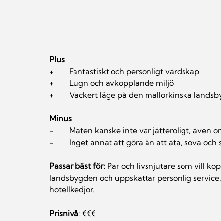
Plus
+	Fantastiskt och personligt värdskap
+	Lugn och avkopplande miljö
+	Vackert läge på den mallorkinska lands
Minus
-	Maten kanske inte var jätteroligt, äve
-	Inget annat att göra än att äta, sova och
Passar bäst för:
 Par och livsnjutare som vill k
landsbygden och uppskattar personlig service,
hotellkedjor.
Prisnivå
: €€€